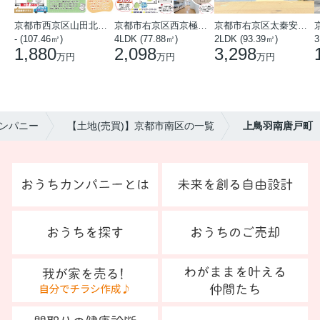
京都市西京区山田北山田町
京都市右京区西京極中沢町
京都市右京区太秦安井藤ノ木町
- (107.46㎡)
4LDK (77.88㎡)
2LDK (93.39㎡)
3
1,880
2,098
3,298
万円
万円
万円
ンパニー
【土地(売買)】京都市南区の一覧
上鳥羽南唐戸町