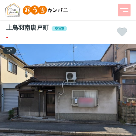
上鳥羽南唐戸町
空室0
-
1
/
7