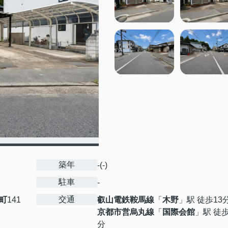
築年
-(-)
駐車
-
交通
町
141
叡山電鉄鞍馬線
「
木野
」駅 徒歩13
京都市営烏丸線
「
国際会館
」駅 徒歩
分