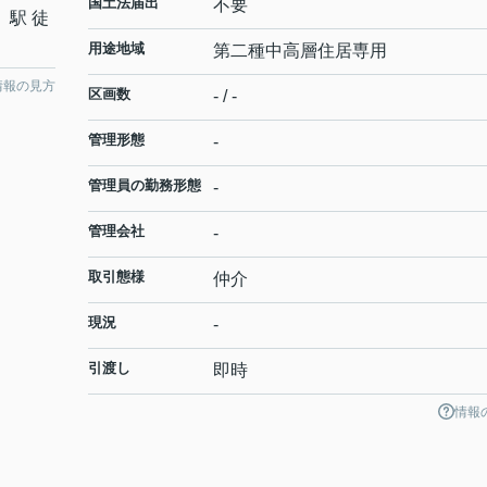
国土法届出
不要
」駅 徒
用途地域
第二種中高層住居専用
情報の見方
区画数
- / -
管理形態
-
管理員の勤務形態
-
管理会社
-
取引態様
仲介
現況
-
引渡し
即時
情報