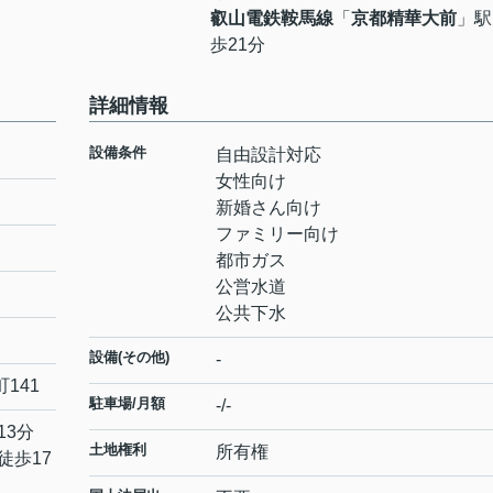
叡山電鉄鞍馬線
「
京都精華大前
」駅
歩21分
詳細情報
設備条件
自由設計対応
女性向け
新婚さん向け
ファミリー向け
都市ガス
公営水道
公共下水
設備(その他)
-
町
141
駐車場/月額
-/-
13分
土地権利
所有権
徒歩17