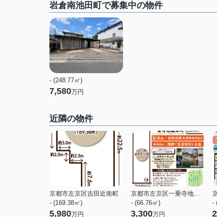
岩倉南池田町で募集中の物件
- (248.77㎡)
7,580
万円
近隣の物件
京都市左京区吉田近衛町
京都市左京区一乗寺地蔵本町
- (169.38㎡)
- (66.76㎡)
-
5,980
3,300
2
万円
万円