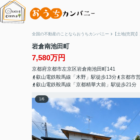
全国の不動産のことならおうちカンパニー
【土地(売買)
岩倉南池田町
7,580万円
京都府
京都市左京区
岩倉南池田町
141
叡山電鉄鞍馬線「木野」駅徒歩13分
京都市営
叡山電鉄鞍馬線「京都精華大前」駅徒歩21分
1
/
6