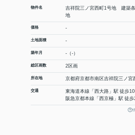
物件名
吉祥院三ノ宮西町1号地 建築
地
価格
-
土地面積
-
築年月
-（-）
総区画数
2区画
所在地
京都府
京都市南区
吉祥院三ノ宮
交通
東海道本線
「
西大路
」駅 徒歩1
阪急京都本線
「
西京極
」駅 徒歩