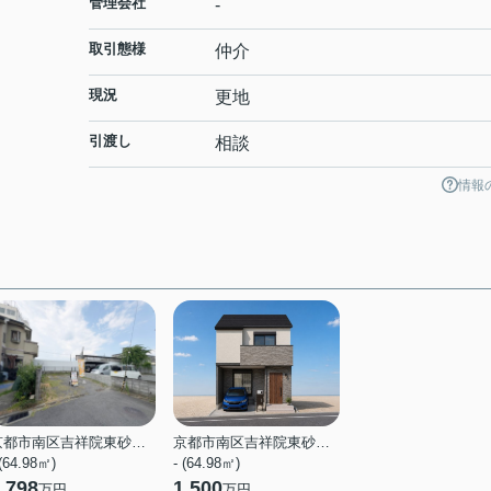
管理会社
-
取引態様
仲介
現況
更地
引渡し
相談
情報
京都市南区吉祥院東砂ノ町
京都市南区吉祥院東砂ノ町
 (64.98㎡)
- (64.98㎡)
,798
1,500
万円
万円