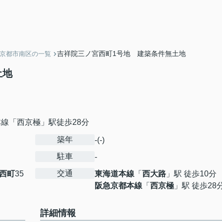
吉祥院三ノ宮西町1号地 建築条件無土地
】京都市南区の一覧
無土地
線「西京極」駅徒歩28分
築年
-(-)
駐車
-
交通
西町
35
東海道本線
「
西大路
」駅 徒歩10分
阪急京都本線
「
西京極
」駅 徒歩28
詳細情報