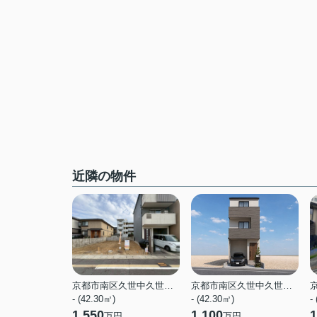
近隣の物件
京都市南区久世中久世町３丁目
京都市南区久世中久世町３丁目
- (42.30㎡)
- (42.30㎡)
-
1,550
1,100
1
万円
万円