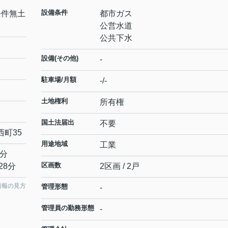
設備条件
条件無土
都市ガス
公営水道
公共下水
設備(その他)
-
駐車場/月額
-/-
土地権利
所有権
国土法届出
不要
西町
35
用途地域
工業
0分
区画数
28分
2区画 / 2戸
情報の見方
管理形態
-
管理員の勤務形態
-