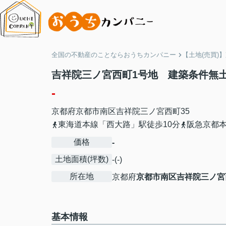
全国の不動産のことならおうちカンパニー
【土地(売買)
吉祥院三ノ宮西町1号地 建築条件
-
京都府
京都市南区
吉祥院三ノ宮西町
35
東海道本線「西大路」駅徒歩10分
阪急京都本
価格
-
土地面積(坪数)
-(-)
所在地
京都府
京都市南区
吉祥院三ノ宮
基本情報