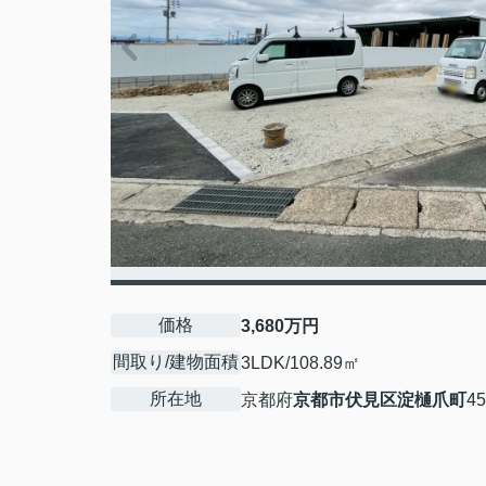
価格
3,680万円
間取り/建物面積
3LDK/108.89㎡
所在地
京都府
京都市伏見区
淀樋爪町
45