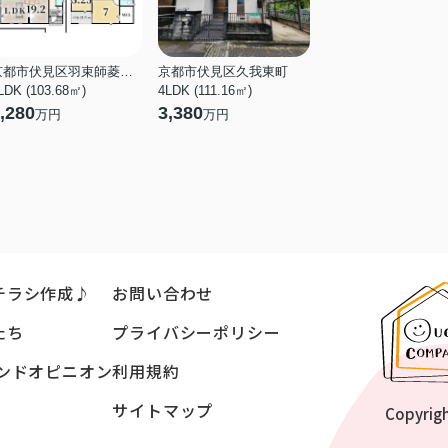
京都市伏見区羽束師菱川町
京都市伏見区久我東町
LDK (103.68㎡)
4LDK (111.16㎡)
,280
3,380
万円
万円
チラシ作成♪
お問い合わせ
たち
プライバシーポリシー
ンドオピニオン
利用規約
サイトマップ
Copyrig