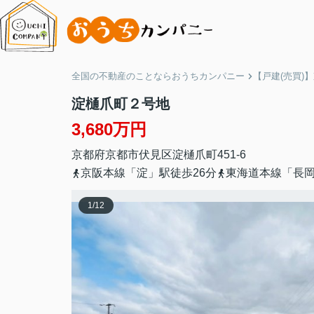
全国の不動産のことならおうちカンパニー
【戸建(売買)
淀樋爪町２号地
3,680万円
京都府
京都市伏見区
淀樋爪町
451-6
京阪本線「淀」駅徒歩26分
東海道本線「長岡
1
/
12