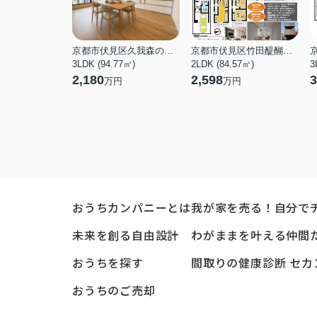
京都市伏見区久我森の宮町
京都市伏見区竹田醍醐田町
3LDK (94.77㎡)
2LDK (84.57㎡)
3
2,180
2,598
3
万円
万円
おうちカンパニーとは
我が家を売る！自分で
未来を創る自由設計
わがままを叶える仲間
おうちを探す
間取りの健康診断 セカ
おうちのご売却