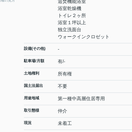
情報の見方
追焚機能浴室
浴室乾燥機
トイレ２ヶ所
浴室１坪以上
独立洗面台
ウォークインクロゼット
設備(その他)
-
駐車場/月額
有/-
土地権利
所有権
国土法届出
不要
用途地域
第一種中高層住居専用
取引態様
仲介
現況
未着工