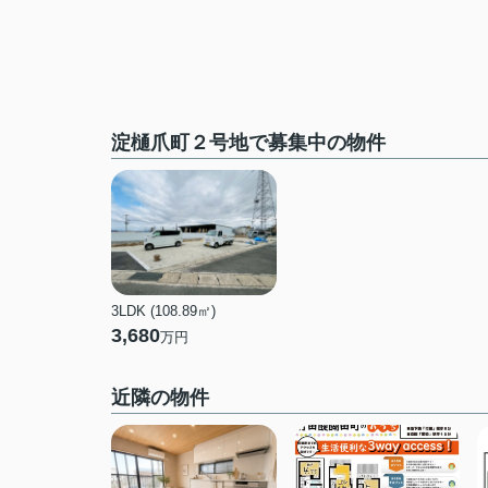
淀樋爪町２号地で募集中の物件
3LDK (108.89㎡)
3,680
万円
近隣の物件