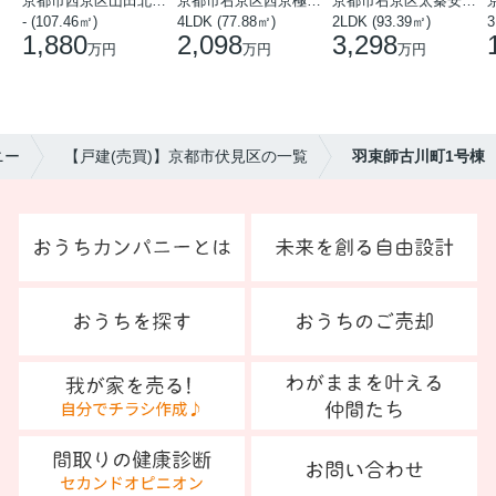
京都市西京区山田北山田町
京都市右京区西京極中沢町
京都市右京区太秦安井藤ノ木町
- (107.46㎡)
4LDK (77.88㎡)
2LDK (93.39㎡)
3
1,880
2,098
3,298
万円
万円
万円
ニー
【戸建(売買)】京都市伏見区の一覧
羽束師古川町1号棟