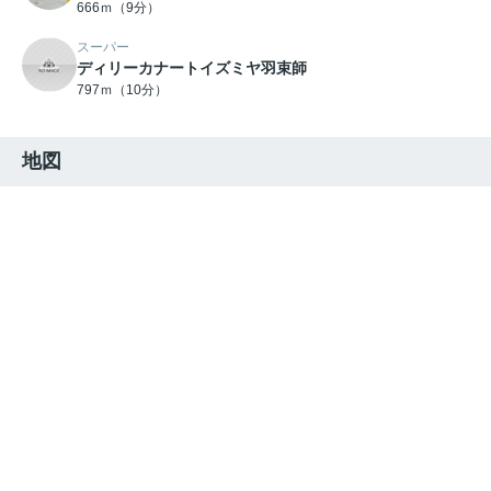
666ｍ（9分）
スーパー
ディリーカナートイズミヤ羽束師
797ｍ（10分）
地図