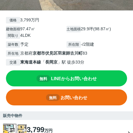
3,799万円
価格
97.47㎡
29.9坪(98.87㎡)
建物面積
土地面積
4LDK
間取り
予定
-/2階建
築年数
所在階
京都府
京都市伏見区
羽束師古川町
83
所在地
東海道本線
「
長岡京
」駅 徒歩33分
交通
LINEからお問い合わせ
無料
お問い合わせ
無料
販売中物件
3,799
万円