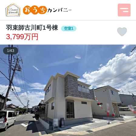
羽束師古川町1号棟
空室1
3,799万円
1
/
43