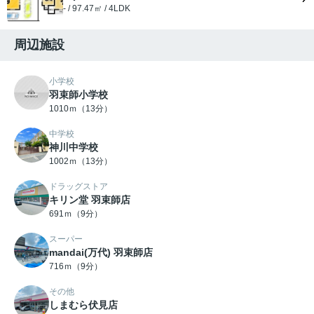
- / 97.47㎡ / 4LDK
周辺施設
小学校
羽束師小学校
1010ｍ（13分）
中学校
神川中学校
1002ｍ（13分）
ドラッグストア
キリン堂 羽束師店
691ｍ（9分）
スーパー
mandai(万代) 羽束師店
716ｍ（9分）
その他
しまむら伏見店