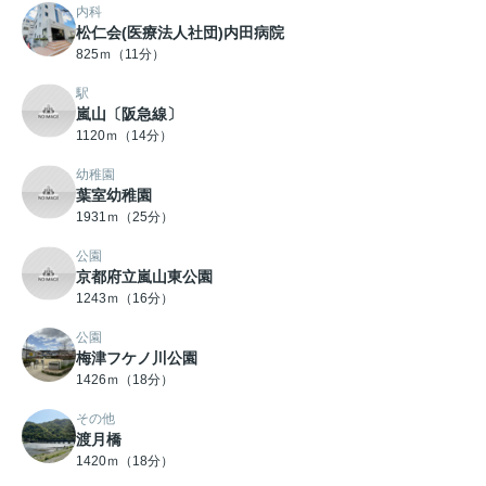
内科
松仁会(医療法人社団)内田病院
825ｍ（11分）
駅
嵐山〔阪急線〕
1120ｍ（14分）
幼稚園
葉室幼稚園
1931ｍ（25分）
公園
京都府立嵐山東公園
1243ｍ（16分）
公園
梅津フケノ川公園
1426ｍ（18分）
その他
渡月橋
1420ｍ（18分）