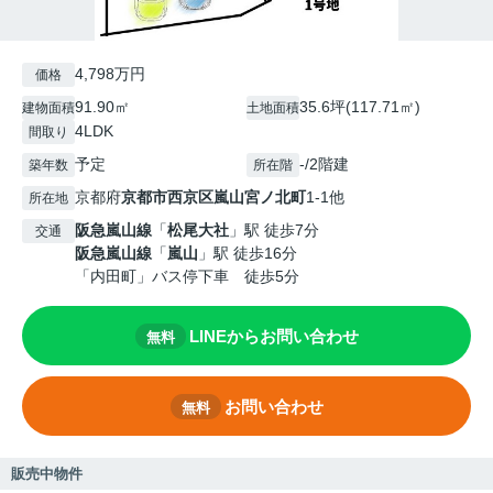
4,798万円
価格
91.90㎡
35.6坪(117.71㎡)
建物面積
土地面積
4LDK
間取り
予定
-/2階建
築年数
所在階
京都府
京都市西京区
嵐山宮ノ北町
1-1他
所在地
阪急嵐山線
「
松尾大社
」駅 徒歩7分
交通
阪急嵐山線
「
嵐山
」駅 徒歩16分
「内田町」バス停下車 徒歩5分
LINEからお問い合わせ
無料
お問い合わせ
無料
販売中物件