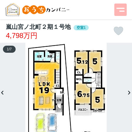
嵐山宮ノ北町２期１号地
空室1
4,798万円
1
/
7