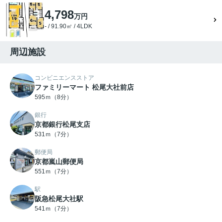
4,798
万円
- / 91.90㎡ / 4LDK
周辺施設
コンビニエンスストア
ファミリーマート 松尾大社前店
595ｍ（8分）
銀行
京都銀行松尾支店
531ｍ（7分）
郵便局
京都嵐山郵便局
551ｍ（7分）
駅
阪急松尾大社駅
541ｍ（7分）