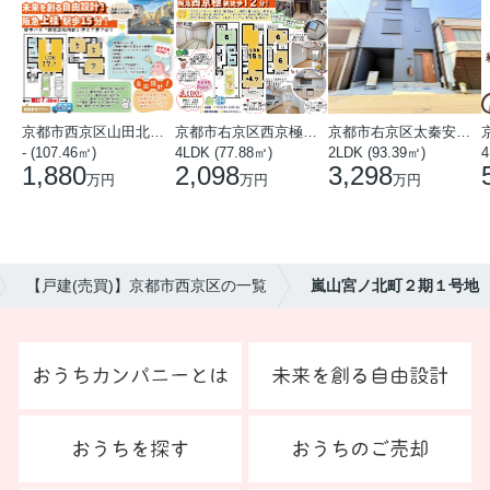
京都市西京区山田北山田町
京都市右京区西京極中沢町
京都市右京区太秦安井藤ノ木町
- (107.46㎡)
4LDK (77.88㎡)
2LDK (93.39㎡)
4
1,880
2,098
3,298
万円
万円
万円
【戸建(売買)】京都市西京区の一覧
嵐山宮ノ北町２期１号地