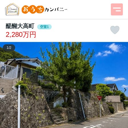
醍醐大高町
空室1
2,280万円
1
/
2