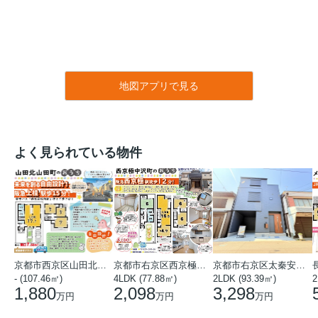
地図アプリで見る
よく見られている物件
京都市西京区山田北山田町
京都市右京区西京極中沢町
京都市右京区太秦安井藤ノ木町
- (107.46㎡)
4LDK (77.88㎡)
2LDK (93.39㎡)
1,880
2,098
3,298
万円
万円
万円