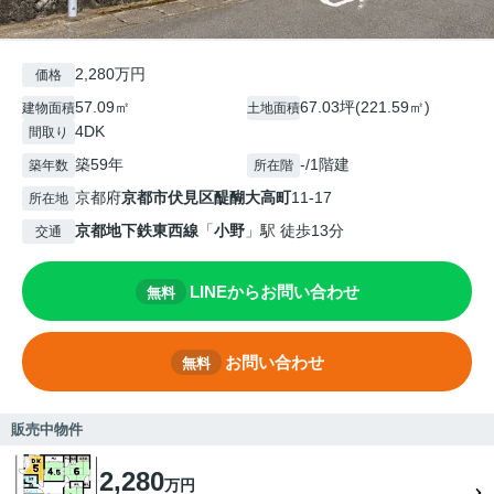
2,280万円
価格
57.09㎡
67.03坪(221.59㎡)
建物面積
土地面積
4DK
間取り
築59年
-/1階建
築年数
所在階
京都府
京都市伏見区
醍醐大高町
11-17
所在地
京都地下鉄東西線
「
小野
」駅 徒歩13分
交通
LINEからお問い合わせ
無料
お問い合わせ
無料
販売中物件
2,280
万円