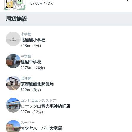
- / 57.09㎡ / 4DK
周辺施設
小学校
北醍醐小学校
318ｍ（4分）
中学校
醍醐中学校
2173ｍ（28分）
郵便局
京都醍醐北郵便局
612ｍ（8分）
コンビニエンスストア
ローソン山科大宅神納町店
907ｍ（12分）
スーパー
マツヤスーパー大宅店