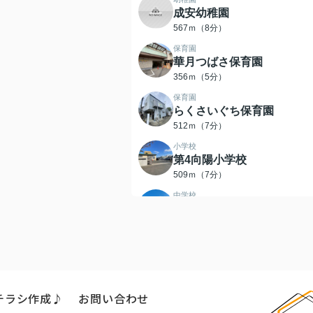
成安幼稚園
567ｍ（8分）
保育園
華月つばさ保育園
356ｍ（5分）
保育園
らくさいぐち保育園
512ｍ（7分）
小学校
第4向陽小学校
509ｍ（7分）
中学校
寺戸中学校
278ｍ（4分）
公園
洛西口つつじ公園
206ｍ（3分）
スーパー
チラシ作成♪
お問い合わせ
新鮮激安市場! 洛西口店