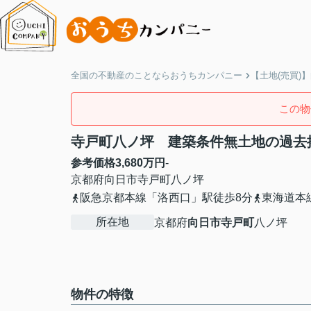
全国の不動産のことならおうちカンパニー
【土地(売買)
この物
寺戸町八ノ坪 建築条件無土地の過去
参考価格
3,680
万円
-
京都府
向日市
寺戸町
八ノ坪
阪急京都本線「洛西口」駅徒歩8分
東海道本
所在地
京都府
向日市
寺戸町
八ノ坪
物件の特徴