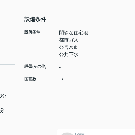
設備条件
設備条件
閑静な住宅地
都市ガス
公営水道
公共下水
設備(その他)
-
区画数
- / -
8分
3分
幼稚園