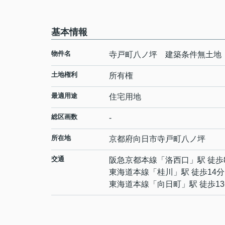
基本情報
物件名
寺戸町八ノ坪 建築条件無土地
土地権利
所有権
最適用途
住宅用地
総区画数
-
所在地
京都府
向日市
寺戸町
八ノ坪
交通
阪急京都本線
「
洛西口
」駅 徒歩
東海道本線
「
桂川
」駅 徒歩14分
東海道本線
「
向日町
」駅 徒歩1