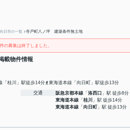
寺戸町八ノ坪 建築条件無土地
】向日市の一覧
件の募集は終了しました。
掲載物件情報
線「桂川」駅徒歩14分
東海道本線「向日町」駅徒歩13分
交通
阪急京都本線
「
洛西口
」駅 徒歩8分
東海道本線
「
桂川
」駅 徒歩14分
東海道本線
「
向日町
」駅 徒歩13分