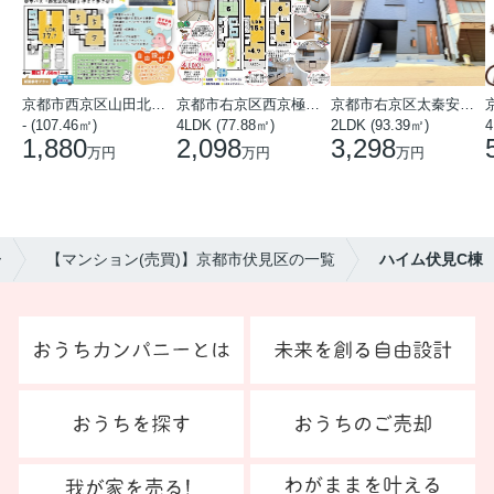
京都市西京区山田北山田町
京都市右京区西京極中沢町
京都市右京区太秦安井藤ノ木町
- (107.46㎡)
4LDK (77.88㎡)
2LDK (93.39㎡)
4
1,880
2,098
3,298
万円
万円
万円
ー
【マンション(売買)】京都市伏見区の一覧
ハイム伏見C棟