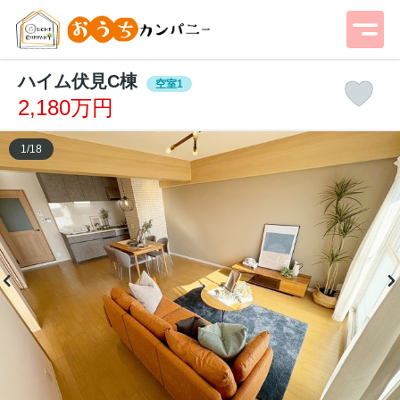
ハイム伏見C棟
空室1
2,180万円
1
/
18