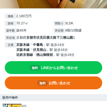
2,180万円
価格
70.27㎡
3LDK
面積
間取り
築45年
4階/10階建
築年数
所在階
京都府
京都市伏見区
横大路下三栖山殿
1
所在地
京阪本線
「
中書島
」駅 徒歩14分
交通
京阪本線
「
伏見桃山
」駅 徒歩16分
近鉄京都線
「
桃山御陵前
」駅 徒歩18分
LINEからお問い合わせ
無料
お問い合わせ
無料
販売中物件
405