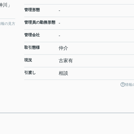
神川
」
管理形態
-
管理員の勤務形態
-
情報の見方
管理会社
-
取引態様
仲介
現況
古家有
引渡し
相談
情報