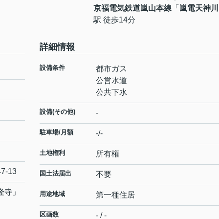
京福電気鉄道嵐山本線
「
嵐電天神川
駅 徒歩14分
詳細情報
設備条件
都市ガス
公営水道
公共下水
設備(その他)
-
駐車場/月額
-/-
土地権利
所有権
47-13
国土法届出
不要
隆寺
」
用途地域
第一種住居
区画数
- / -