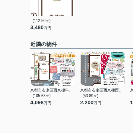
- (112.80㎡)
3,480
万円
近隣の物件
京都市右京区西京極午塚町
京都市右京区西京極西向河原町
- (105.68㎡)
- (53.89㎡)
-
4,098
2,200
1
万円
万円