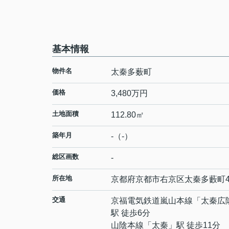
基本情報
物件名
太秦多薮町
価格
3,480万円
土地面積
112.80㎡
築年月
-（-）
総区画数
-
所在地
京都府
京都市右京区
太秦多藪町
交通
京福電気鉄道嵐山本線
「
太秦広
駅 徒歩6分
山陰本線
「
太秦
」駅 徒歩11分