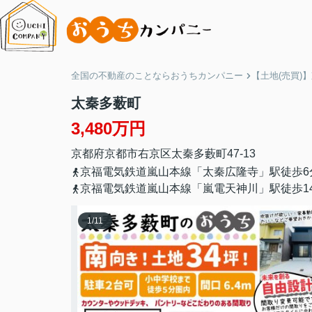
全国の不動産のことならおうちカンパニー
【土地(売買)
太秦多薮町
3,480万円
京都府
京都市右京区
太秦多藪町
47-13
京福電気鉄道嵐山本線「太秦広隆寺」駅徒歩6
京福電気鉄道嵐山本線「嵐電天神川」駅徒歩1
1
/
11