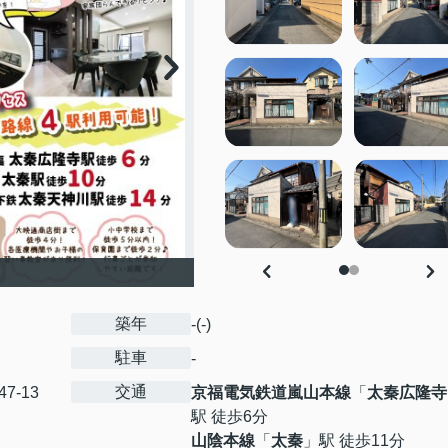
築年
-(-)
駐車
-
交通
47-13
京福電気鉄道嵐山本線
「
太秦広隆寺
駅 徒歩6分
山陰本線
「
太秦
」駅 徒歩11分