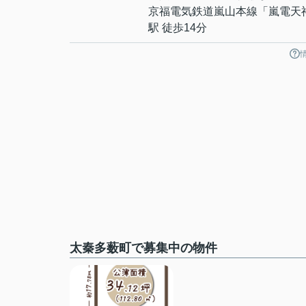
京福電気鉄道嵐山本線
「
嵐電天
駅 徒歩14分
太秦多薮町で募集中の物件