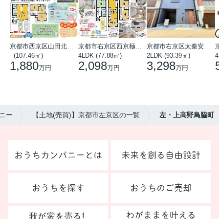
京都市西京区山田北山田町
京都市右京区西京極中沢町
京都市右京区太秦安井藤ノ木町
- (107.46㎡)
4LDK (77.88㎡)
2LDK (93.39㎡)
4
1,880
2,098
3,298
万円
万円
万円
ニー
【土地(売買)】京都市左京区の一覧
左・上高野鳥脇町