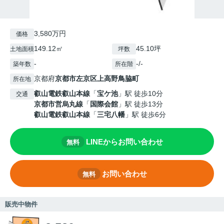
3,580万円
価格
149.12㎡
45.10坪
土地面積
坪数
-
-/-
築年数
所在階
京都府
京都市左京区
上高野鳥脇町
所在地
叡山電鉄叡山本線
「
宝ケ池
」駅 徒歩10分
交通
京都市営烏丸線
「
国際会館
」駅 徒歩13分
叡山電鉄叡山本線
「
三宅八幡
」駅 徒歩6分
LINEからお問い合わせ
無料
お問い合わせ
無料
販売中物件