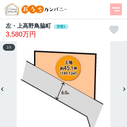
左・上高野鳥脇町
空室1
3,580万円
1
/
3