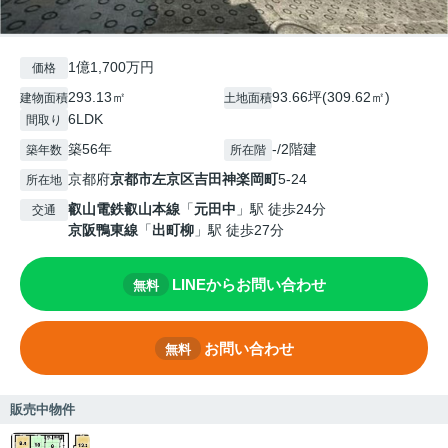
1億1,700万円
価格
293.13㎡
93.66坪(309.62㎡)
建物面積
土地面積
6LDK
間取り
築56年
-/2階建
築年数
所在階
京都府
京都市左京区
吉田神楽岡町
5-24
所在地
叡山電鉄叡山本線
「
元田中
」駅 徒歩24分
交通
京阪鴨東線
「
出町柳
」駅 徒歩27分
LINEからお問い合わせ
無料
お問い合わせ
無料
販売中物件