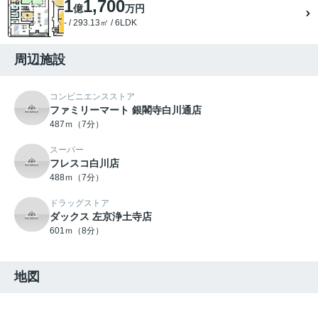
1
1,700
億
万円
- / 293.13㎡ / 6LDK
周辺施設
コンビニエンスストア
ファミリーマート 銀閣寺白川通店
487ｍ（7分）
スーパー
フレスコ白川店
488ｍ（7分）
ドラッグストア
ダックス 左京浄土寺店
601ｍ（8分）
地図