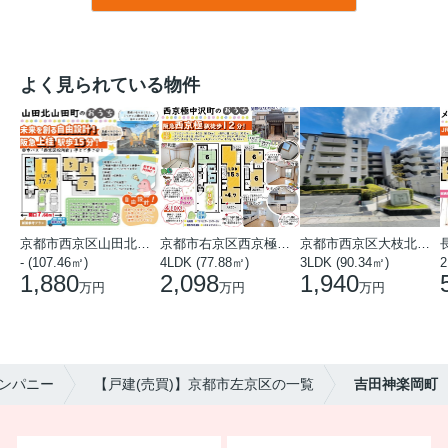
よく見られている物件
京都市西京区山田北山田町
京都市右京区西京極中沢町
京都市西京区大枝北沓掛町５丁目
- (107.46㎡)
4LDK (77.88㎡)
3LDK (90.34㎡)
1,880
2,098
1,940
万円
万円
万円
ンパニー
【戸建(売買)】京都市左京区の一覧
吉田神楽岡町