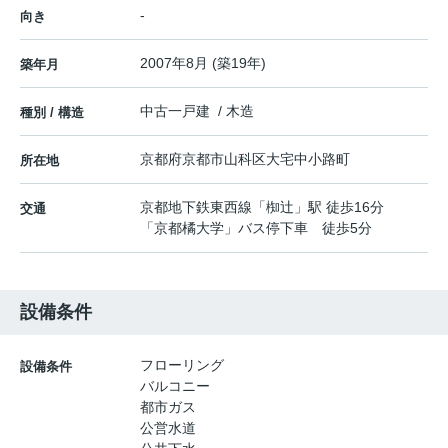
-
向き
2007年8月 (築19年)
築年月
中古一戸建 / 木造
種別 / 構造
京都府
京都市山科区
大宅中小路町
所在地
京都地下鉄東西線
「
椥辻
」駅 徒歩16分
交通
「京都橘大学」バス停下車 徒歩5分
設備条件
フローリング
設備条件
バルコニー
都市ガス
公営水道