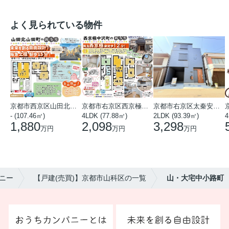
よく見られている物件
京都市西京区山田北山田町
京都市右京区西京極中沢町
京都市右京区太秦安井藤ノ木町
- (107.46㎡)
4LDK (77.88㎡)
2LDK (93.39㎡)
4
1,880
2,098
3,298
万円
万円
万円
ニー
【戸建(売買)】京都市山科区の一覧
山・大宅中小路町