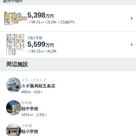
販売中物件
5,398
万円
- / 98.31㎡ / 2LDK＋1S(納戸)
1期1号棟
5,599
万円
- / 90.15㎡ / 4LDK
周辺施設
ドラッグストア
スギ薬局桂五条店
469ｍ（6分）
中学校
桂中学校
1031ｍ（13分）
小学校
桂小学校