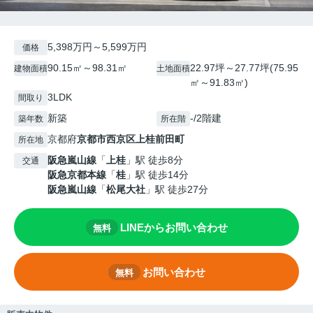
5,398万円～5,599万円
価格
90.15㎡～98.31㎡
22.97坪～27.77坪(75.95
建物面積
土地面積
㎡～91.83㎡)
3LDK
間取り
新築
-/2階建
築年数
所在階
京都府
京都市西京区
上桂前田町
所在地
阪急嵐山線
「
上桂
」駅 徒歩8分
交通
阪急京都本線
「
桂
」駅 徒歩14分
阪急嵐山線
「
松尾大社
」駅 徒歩27分
LINEからお問い合わせ
無料
お問い合わせ
無料