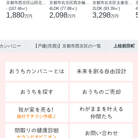
京都市西京区山田北山田町
京都市右京区西京極中沢町
京都市右京区太秦安井藤ノ木町
- (107.46㎡)
4LDK (77.88㎡)
2LDK (93.39㎡)
4
1,880
2,098
3,298
万円
万円
万円
カンパニー
【戸建(売買)】京都市西京区の一覧
上桂前田町