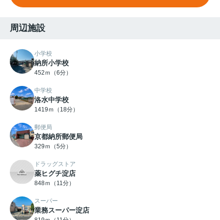
周辺施設
小学校
納所小学校
452ｍ（6分）
中学校
洛水中学校
1419ｍ（18分）
郵便局
京都納所郵便局
329ｍ（5分）
ドラッグストア
薬ヒグチ淀店
848ｍ（11分）
スーパー
業務スーパー淀店
819ｍ（11分）