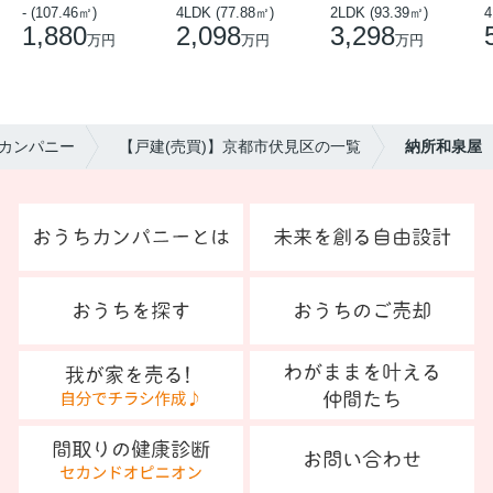
- (107.46㎡)
4LDK (77.88㎡)
2LDK (93.39㎡)
4
1,880
2,098
3,298
万円
万円
万円
カンパニー
【戸建(売買)】京都市伏見区の一覧
納所和泉屋