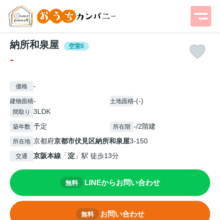
納所和泉屋
空室0
-
-
価格
-
-(-)
建物面積
土地面積
3LDK
間取り
予定
-/2階建
築年数
所在階
京都府
京都市伏見区
納所和泉屋
3-150
所在地
京阪本線
「
淀
」駅 徒歩13分
交通
LINEからお問い合わせ
無料
お問い合わせ
無料