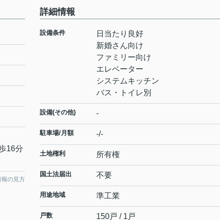
詳細情報
設備条件
日当たり良好
新婚さん向け
ファミリー向け
エレベーター
システムキッチン
バス・トイレ別
設備(その他)
-
駐車場/月額
-/-
歩16分
土地権利
所有権
国土法届出
不要
情報の見方
用途地域
準工業
戸数
150戸 / 1戸