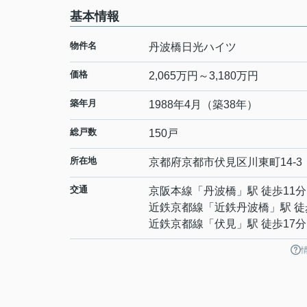
基本情報
物件名
丹波橋日光ハイツ
価格
2,065万円～3,180万円
築年月
1988年4月（築38年）
総戸数
150戸
所在地
京都府
京都市伏見区
川東町
14-3
交通
京阪本線
「
丹波橋
」駅 徒歩11分
近鉄京都線
「
近鉄丹波橋
」駅 徒
近鉄京都線
「
伏見
」駅 徒歩17分