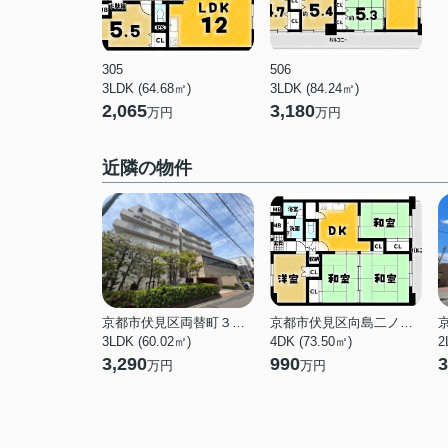
305
506
3LDK (64.68㎡)
3LDK (84.24㎡)
2,065
3,180
万円
万円
近隣の物件
京都市伏見区両替町３丁目
京都市伏見区向島二ノ丸町
3LDK (60.02㎡)
4DK (73.50㎡)
2
3,290
990
3
万円
万円