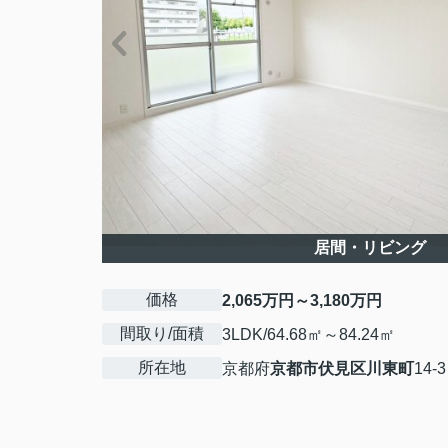
居間・リビング
価格
2,065万円～3,180万円
間取り/面積
3LDK/64.68㎡～84.24㎡
所在地
京都府
京都市伏見区
川東町
14-3