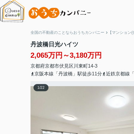
全国の不動産のことならおうちカンパニー
【マンション(
丹波橋日光ハイツ
2,065万円～3,180万円
京都府
京都市伏見区
川東町
14-3
京阪本線「丹波橋」駅徒歩11分
近鉄京都線「
1
/
22