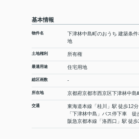
基本情報
物件名
下津林中島町のおうち 建築条件
地
土地権利
所有権
最適用途
住宅用地
総区画数
-
所在地
京都府
京都市西京区
下津林中島
交通
東海道本線
「
桂川
」駅 徒歩12分
「下津林中島」バス停下車 徒
阪急京都本線
「
洛西口
」駅 徒歩