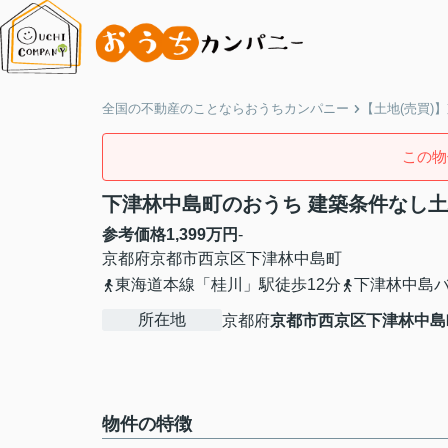
全国の不動産のことならおうちカンパニー
【土地(売買)
この物
下津林中島町のおうち 建築条件なし
参考価格
1,399
万円
-
京都府
京都市西京区
下津林中島町
東海道本線「桂川」駅徒歩12分
下津林中島
所在地
京都府
京都市西京区
下津林中島
物件の特徴