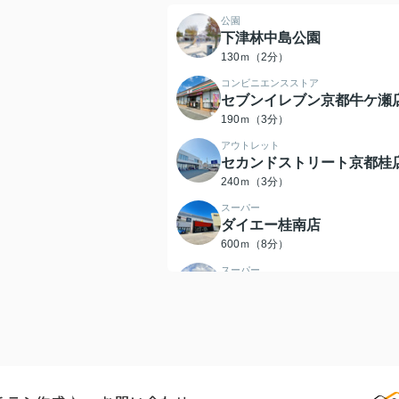
公園
下津林中島公園
130ｍ（2分）
コンビニエンスストア
セブンイレブン京都牛ケ瀬
190ｍ（3分）
アウトレット
セカンドストリート京都桂
240ｍ（3分）
スーパー
ダイエー桂南店
600ｍ（8分）
スーパー
卸売ひろばタカギ桂店
600ｍ（8分）
コンビニエンスストア
ファミリーマート 下津林芝
ノ宮町店
600ｍ（8分）