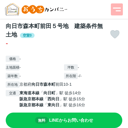
向日市森本町前田５号地 建築条件無
土地
空室0
-
-
価格
-
-
土地面積
坪数
-
-/-
築年数
所在階
京都府
向日市
森本町
前田10-1
所在地
東海道本線
「
向日町
」駅 徒歩14分
交通
阪急京都本線
「
西向日
」駅 徒歩15分
阪急京都本線
「
東向日
」駅 徒歩16分
LINEからお問い合わせ
無料