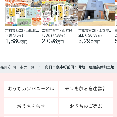
京都市西京区山田北山田町
京都市右京区西京極中沢町
京都市右京区太秦安井藤ノ木町
- (107.46㎡)
4LDK (77.88㎡)
2LDK (93.39㎡)
1,880
2,098
3,298
万円
万円
万円
(売買)】向日市の一覧
向日市森本町前田５号地 建築条件無土地