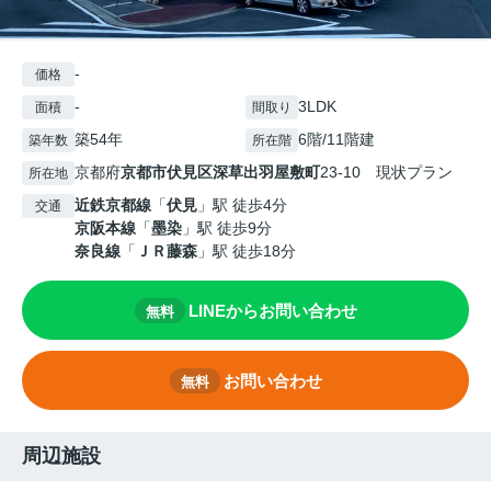
-
価格
-
3LDK
面積
間取り
築54年
6階/11階建
築年数
所在階
京都府
京都市伏見区
深草出羽屋敷町
23-10 現状プラン
所在地
近鉄京都線
「
伏見
」駅 徒歩4分
交通
京阪本線
「
墨染
」駅 徒歩9分
奈良線
「
ＪＲ藤森
」駅 徒歩18分
LINEからお問い合わせ
無料
お問い合わせ
無料
周辺施設