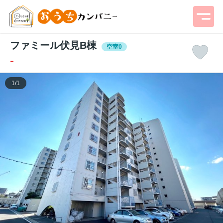
ファミール伏見B棟
空室0
-
1
/
1