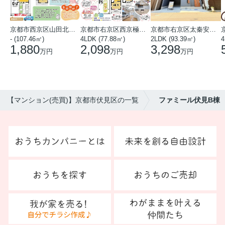
京都市西京区山田北山田町
京都市右京区西京極中沢町
京都市右京区太秦安井藤ノ木町
- (107.46㎡)
4LDK (77.88㎡)
2LDK (93.39㎡)
4
1,880
2,098
3,298
万円
万円
万円
【マンション(売買)】京都市伏見区の一覧
ファミール伏見B棟