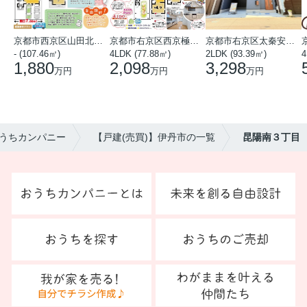
京都市西京区山田北山田町
京都市右京区西京極中沢町
京都市右京区太秦安井藤ノ木町
- (107.46㎡)
4LDK (77.88㎡)
2LDK (93.39㎡)
4
1,880
2,098
3,298
万円
万円
万円
うちカンパニー
【戸建(売買)】伊丹市の一覧
昆陽南３丁目