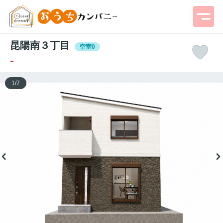
昆陽南３丁目
空室0
-
1
/
7