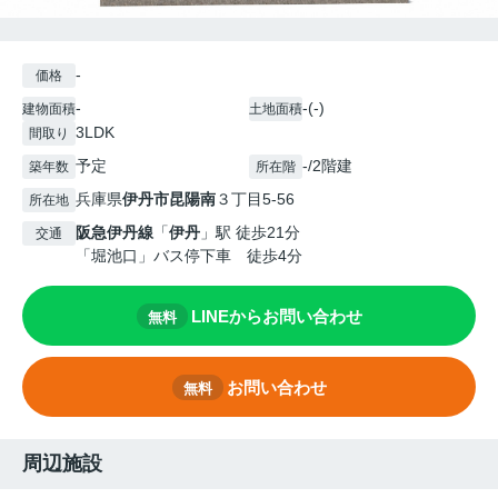
-
価格
-
-(-)
建物面積
土地面積
3LDK
間取り
予定
-/2階建
築年数
所在階
兵庫県
伊丹市
昆陽南
３丁目5-56
所在地
阪急伊丹線
「
伊丹
」駅 徒歩21分
交通
「堀池口」バス停下車 徒歩4分
LINEからお問い合わせ
無料
お問い合わせ
無料
周辺施設