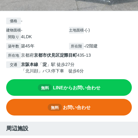
-
価格
-
-(-)
建物面積
土地面積
4LDK
間取り
築45年
-/2階建
築年数
所在階
京都府
京都市伏見区
淀際目町
435-13
所在地
京阪本線
「
淀
」駅 徒歩27分
交通
「北川顔」バス停下車 徒歩6分
LINEからお問い合わせ
無料
お問い合わせ
無料
周辺施設