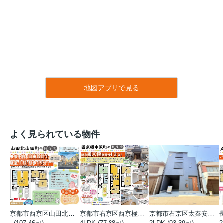
地図アプリで見る
よく見られている物件
京都市西京区山田北山田町
京都市右京区西京極中沢町
京都市右京区太秦安井藤ノ木町
- (107.46㎡)
4LDK (77.88㎡)
2LDK (93.39㎡)