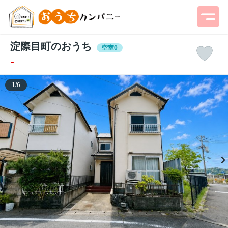
淀際目町のおうち
空室0
-
1
/
6