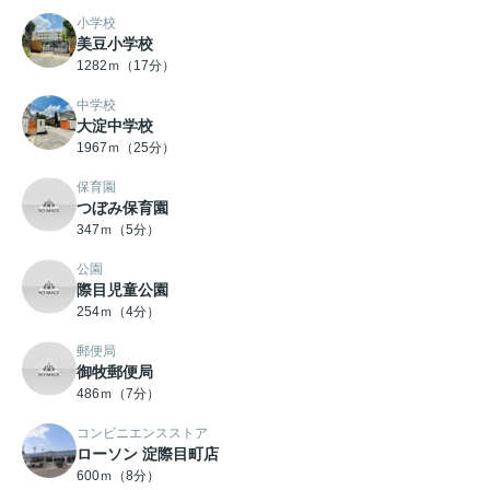
小学校
美豆小学校
1282ｍ（17分）
中学校
大淀中学校
1967ｍ（25分）
保育園
つぼみ保育園
347ｍ（5分）
公園
際目児童公園
254ｍ（4分）
郵便局
御牧郵便局
486ｍ（7分）
コンビニエンスストア
ローソン 淀際目町店
600ｍ（8分）