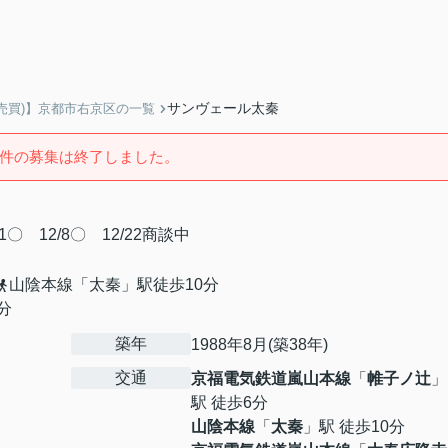
サンヴェール太秦
売買)】京都市右京区の一覧
件の募集は終了しました。
1/1〇 12/8〇 12/22商談中
山陰本線「太秦」駅徒歩10分
分
築年
1988年8月(築38年)
交通
京福電気鉄道嵐山本線
「
帷子ノ辻
」
駅 徒歩6分
山陰本線
「
太秦
」駅 徒歩10分