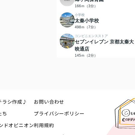
166ｍ（3分）
小学校
太秦小学校
498ｍ（7分）
コンビニエンスストア
セブンイレブン 京都太秦大
映通店
145ｍ（2分）
ドラッグストア
ドラッグユタカ太秦大映通
306ｍ（4分）
銀行
京都銀行帷子ノ辻支店
400ｍ（5分）
チラシ作成♪
お問い合わせ
スーパー
たち
プライバシーポリシー
FRESCO(フレスコ) 帷子ノ
店
ンドオピニオン
利用規約
420ｍ（6分）
スーパー