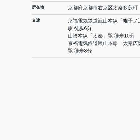
所在地
京都府
京都市右京区
太秦多藪町
交通
京福電気鉄道嵐山本線
「
帷子ノ
駅 徒歩6分
山陰本線
「
太秦
」駅 徒歩10分
京福電気鉄道嵐山本線
「
太秦広
駅 徒歩8分