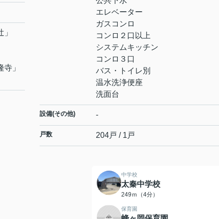
公共下水
エレベーター
ガスコンロ
辻
」
コンロ２口以上
システムキッチン
コンロ３口
隆寺
」
バス・トイレ別
温水洗浄便座
洗面台
設備(その他)
-
戸数
204戸 / 1戸
中学校
太秦中学校
249ｍ（4分）
保育園
蜂ヶ岡保育園