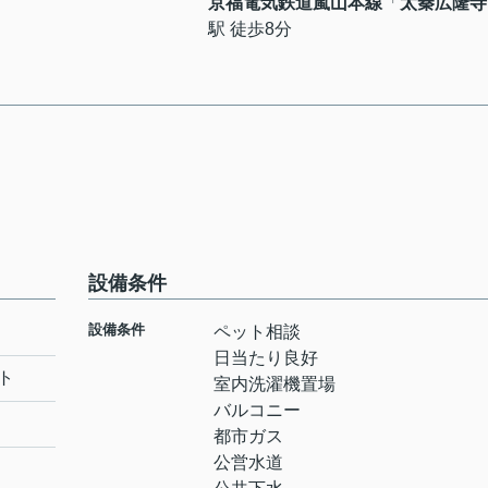
京福電気鉄道嵐山本線
「
太秦広隆寺
駅 徒歩8分
設備条件
設備条件
ペット相談
日当たり良好
ト
室内洗濯機置場
バルコニー
都市ガス
公営水道