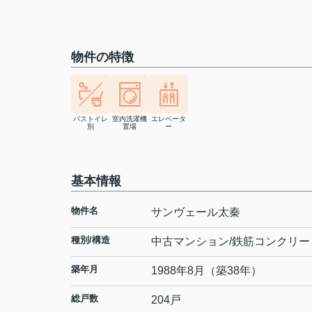
物件の特徴
バストイレ
室内洗濯機
エレベータ
別
置場
ー
基本情報
物件名
サンヴェール太秦
種別/構造
中古マンション/鉄筋コンクリー
築年月
1988年8月（築38年）
総戸数
204戸