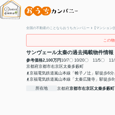
全国の不動産のことならおうちカンパニー
【マンション(
この物
サンヴェール太秦の過去掲載物件情報
参考価格
2,100
万円
10/7〇 10/20〇 11/5〇 1
京都府
京都市右京区
太秦多藪町
京福電気鉄道嵐山本線「帷子ノ辻」駅徒歩6分
京福電気鉄道嵐山本線「太秦広隆寺」駅徒歩8
所在地
京都府
京都市右京区
太秦多藪町