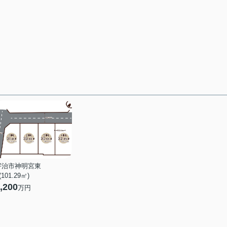
宇治市神明宮東
 (101.29㎡)
,200
万円