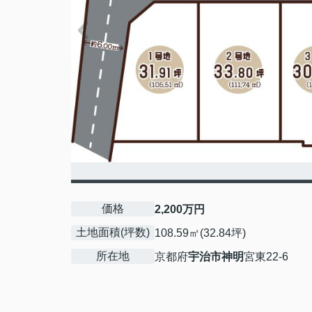
価格
2,200万円
土地面積(坪数)
108.59㎡(32.84坪)
所在地
京都府
宇治市
神明
宮東22-6