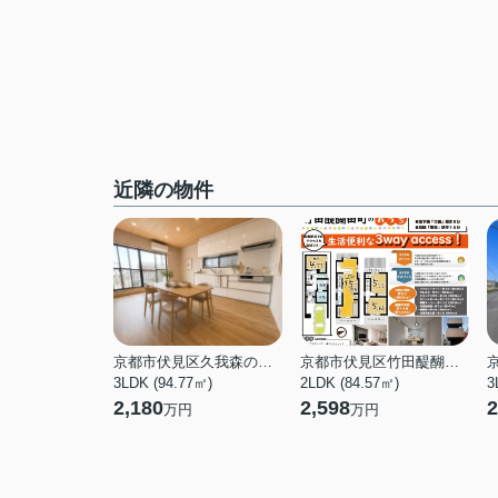
近隣の物件
京都市伏見区久我森の宮町
京都市伏見区竹田醍醐田町
3LDK (94.77㎡)
2LDK (84.57㎡)
3
2,180
2,598
2
万円
万円