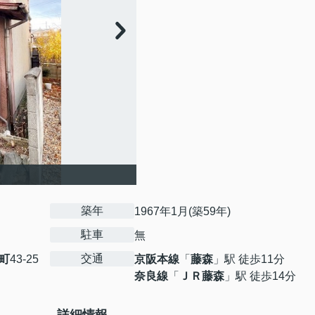
築年
1967年1月(築59年)
駐車
無
交通
町
43-25
京阪本線
「
藤森
」駅 徒歩11分
奈良線
「
ＪＲ藤森
」駅 徒歩14分