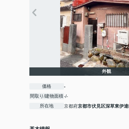
外観
価格
-
間取り/建物面積
-/-
所在地
京都府
京都市伏見区
深草東伊達