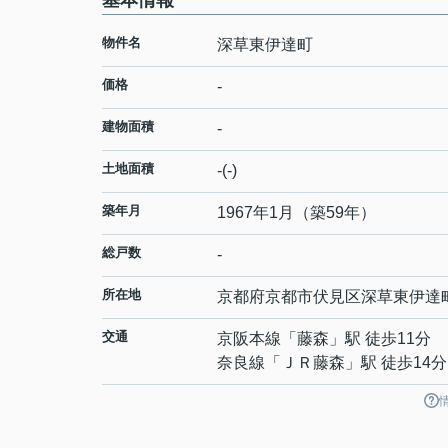
基本情報
物件名
深草東伊達町
価格
-
建物面積
-
土地面積
-(-)
築年月
1967年1月（築59年）
総戸数
-
所在地
京都府
京都市伏見区
深草東伊達
交通
京阪本線
「
藤森
」駅 徒歩11分
奈良線
「
ＪＲ藤森
」駅 徒歩14分