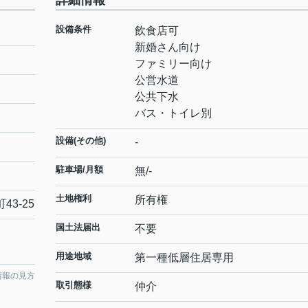
詳細情報
設備条件
飲食店可
新婚さん向け
ファミリー向け
公営水道
公共下水
バス・トイレ別
設備(その他)
-
駐車場/月額
無/-
土地権利
所有権
町
43-25
国土法届出
不要
用途地域
第一種低層住居専用
情報の見方
取引態様
仲介