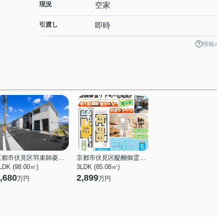
現況
空家
引渡し
即時
情報
京都市伏見区羽束師菱川町
京都市伏見区醍醐御霊ケ下町
LDK (98.00㎡)
3LDK (85.08㎡)
,680
2,899
万円
万円