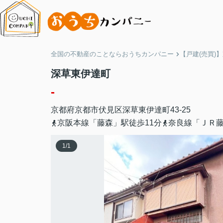
全国の不動産のことならおうちカンパニー
【戸建(売買)
深草東伊達町
-
京都府
京都市伏見区
深草東伊達町
43-25
京阪本線「藤森」駅徒歩11分
奈良線「ＪＲ藤
1
/
1