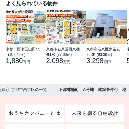
よく見られている物件
京都市西京区山田北山田町
京都市右京区西京極中沢町
京都市右京区太秦安井藤ノ木町
- (107.46㎡)
4LDK (77.88㎡)
2LDK (93.39㎡)
4
1,880
2,098
3,298
万円
万円
万円
売買)】京都市西京区の一覧
下津林楠町 A号地 建築条件付土地