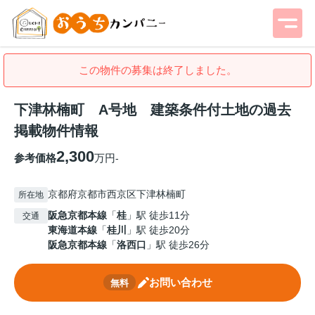
この物件の募集は終了しました。
下津林楠町 A号地 建築条件付土地の過去
掲載物件情報
2,300
参考価格
万円
-
京都府京都市西京区下津林楠町
所在地
阪急京都本線
「
桂
」駅 徒歩11分
交通
東海道本線
「
桂川
」駅 徒歩20分
阪急京都本線
「
洛西口
」駅 徒歩26分
お問い合わせ
無料