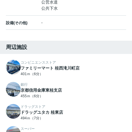
公営水道
公共下水
-
設備(その他)
周辺施設
コンビニエンスストア
ファミリーマート 桂西滝川町店
401ｍ（6分）
銀行
京都信用金庫東桂支店
455ｍ（6分）
ドラッグストア
ドラッグユタカ 桂東店
494ｍ（7分）
スーパー