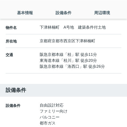
基本情報
設備条件
周辺環境
下津林楠町 A号地 建築条件付土地
物件名
京都府
京都市西京区
下津林楠町
所在地
阪急京都本線
「
桂
」駅 徒歩11分
交通
東海道本線
「
桂川
」駅 徒歩20分
阪急京都本線
「
洛西口
」駅 徒歩26分
設備条件
自由設計対応
設備条件
ファミリー向け
バルコニー
都市ガス