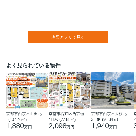
地図アプリで見る
よく見られている物件
京都市西京区山田北山田町
京都市右京区西京極中沢町
京都市西京区大枝北沓掛町５丁目
- (107.46㎡)
4LDK (77.88㎡)
3LDK (90.34㎡)
2
1,880
2,098
1,940
万円
万円
万円