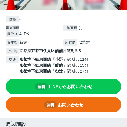
-
価格
-
-(-)
建物面積
土地面積
4LDK
間取り
新築
-/2階建
築年数
所在階
京都府
京都市伏見区
醍醐古道町
6-5
所在地
京都地下鉄東西線
「
小野
」駅 徒歩11分
交通
京都地下鉄東西線
「
醍醐
」駅 徒歩19分
京都地下鉄東西線
「
椥辻
」駅 徒歩27分
LINEからお問い合わせ
無料
お問い合わせ
無料
周辺施設