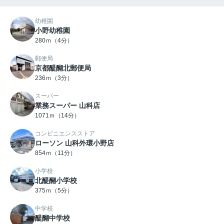
幼稚園
小野幼稚園
280ｍ（4分）
郵便局
京都醍醐北郵便局
236ｍ（3分）
スーパー
業務スーパー 山科店
1071ｍ（14分）
コンビニエンスストア
ローソン 山科外環小野店
854ｍ（11分）
小学校
北醍醐小学校
375ｍ（5分）
中学校
醍醐中学校