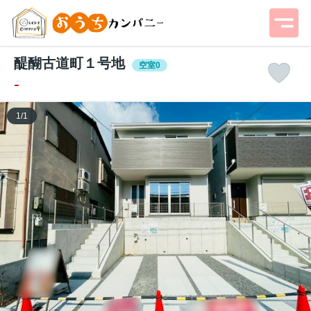
醍醐古道町１号地
空室0
-
1
/
1