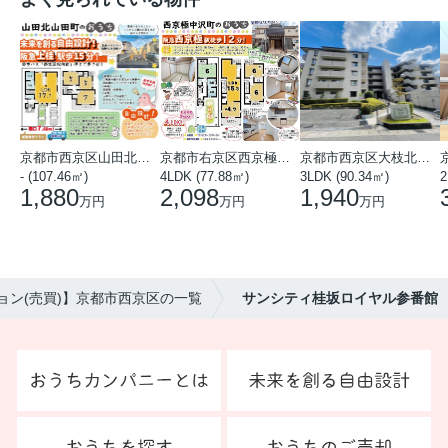
京都市西京区山田北山田町
京都市右京区西京極中沢町
京都市西京区大枝北沓掛町５丁目
- (107.46㎡)
4LDK (77.88㎡)
3LDK (90.34㎡)
2
1,880
2,098
1,940
万円
万円
万円
ョン(売買)】京都市西京区の一覧
サンシティ桂坂ロイヤル参番館