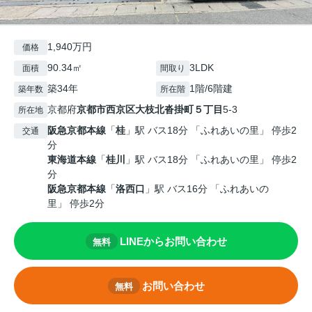
1,940万円
価格
90.34㎡
3LDK
面積
間取り
築34年
1階/6階建
築年数
所在階
京都府
京都市西京区
大枝北沓掛町５丁目
5-3
所在地
阪急京都本線
「
桂
」駅 バス18分 「ふれあいの里」 停歩2
交通
分
東海道本線
「
桂川
」駅 バス18分 「ふれあいの里」 停歩2
分
阪急京都本線
「
洛西口
」駅 バス16分 「ふれあいの
里」 停歩2分
LINEからお問い合わせ
無料
お問い合わせ
無料