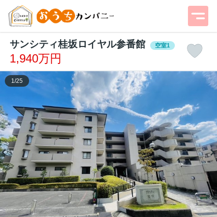
サンシティ桂坂ロイヤル参番館
空室1
1,940万円
1
/
25