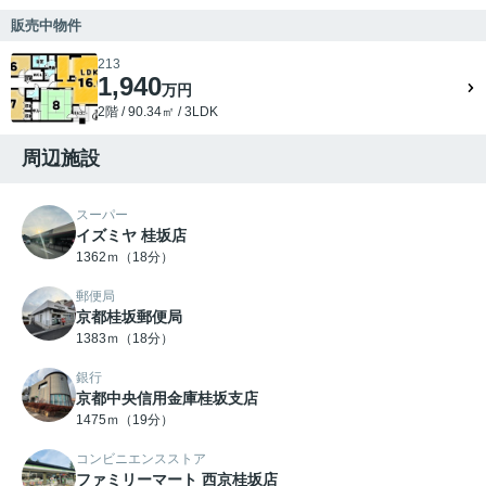
販売中物件
213
1,940
万円
2階 / 90.34㎡ / 3LDK
周辺施設
スーパー
イズミヤ 桂坂店
1362ｍ（18分）
郵便局
京都桂坂郵便局
1383ｍ（18分）
銀行
京都中央信用金庫桂坂支店
1475ｍ（19分）
コンビニエンスストア
ファミリーマート 西京桂坂店