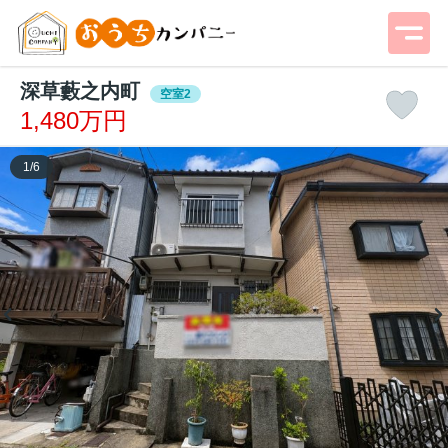
深草藪之内町
空室2
1,480万円
1
/
6