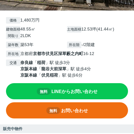
1,480万円
価格
48.55㎡
12.53坪(41.44㎡)
建物面積
土地面積
2LDK
間取り
築53年
-/2階建
築年数
所在階
京都府
京都市伏見区
深草藪之内町
16-12
所在地
奈良線
「
稲荷
」駅 徒歩3分
交通
京阪本線
「
龍谷大前深草
」駅 徒歩4分
京阪本線
「
伏見稲荷
」駅 徒歩6分
LINEからお問い合わせ
無料
お問い合わせ
無料
販売中物件