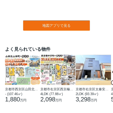
地図アプリで見る
よく見られている物件
京都市西京区山田北山田町
京都市右京区西京極中沢町
京都市右京区太秦安井藤ノ木町
- (107.46㎡)
4LDK (77.88㎡)
2LDK (93.39㎡)
4
1,880
2,098
3,298
万円
万円
万円