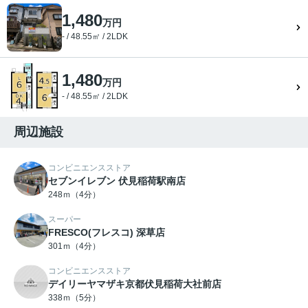
1,480
万円
- / 48.55㎡ / 2LDK
1,480
万円
- / 48.55㎡ / 2LDK
周辺施設
コンビニエンスストア
セブンイレブン 伏見稲荷駅南店
248ｍ（4分）
スーパー
FRESCO(フレスコ) 深草店
301ｍ（4分）
コンビニエンスストア
デイリーヤマザキ京都伏見稲荷大社前店
338ｍ（5分）