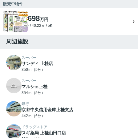
販売中物件
698
万円
- / 40.22㎡ / 5K
周辺施設
スーパー
サンディ 上桂店
350ｍ（5分）
スーパー
マルシェ上桂
354ｍ（5分）
銀行
京都中央信用金庫上桂支店
442ｍ（6分）
ドラッグストア
スギ薬局 上桂山田口店