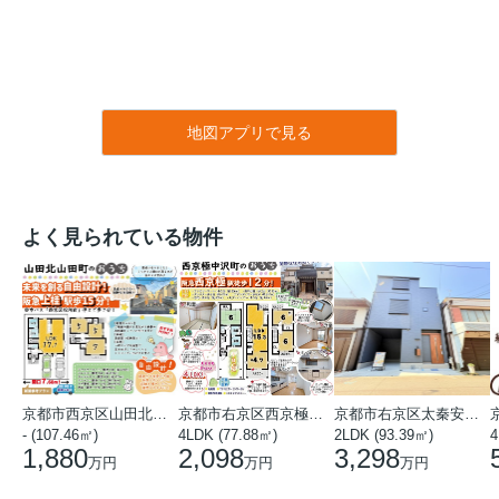
地図アプリで見る
よく見られている物件
京都市西京区山田北山田町
京都市右京区西京極中沢町
京都市右京区太秦安井藤ノ木町
- (107.46㎡)
4LDK (77.88㎡)
2LDK (93.39㎡)
4
1,880
2,098
3,298
万円
万円
万円