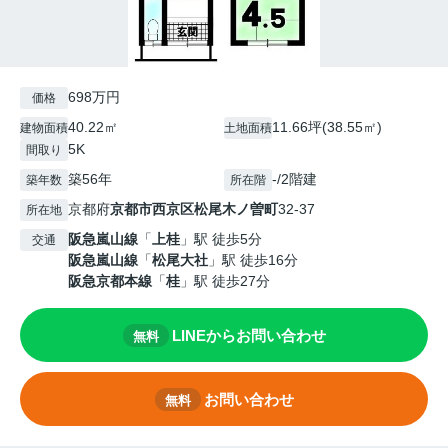
698万円
価格
40.22㎡
11.66坪(38.55㎡)
建物面積
土地面積
5K
間取り
築56年
-/2階建
築年数
所在階
京都府
京都市西京区
松尾木ノ曽町
32-37
所在地
阪急嵐山線
「
上桂
」駅 徒歩5分
交通
阪急嵐山線
「
松尾大社
」駅 徒歩16分
阪急京都本線
「
桂
」駅 徒歩27分
LINEからお問い合わせ
無料
お問い合わせ
無料