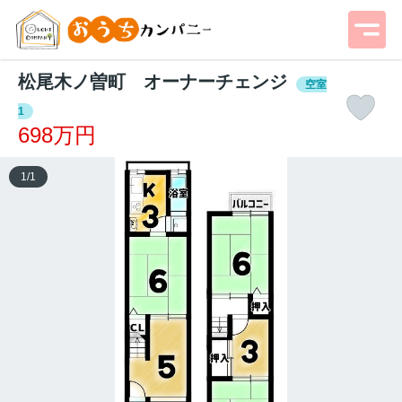
松尾木ノ曽町 オーナーチェンジ
空室
1
698万円
1
/
1