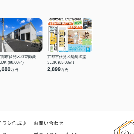
京都市伏見区羽束師菱川町
京都市伏見区醍醐御霊ケ下町
LDK (98.00㎡)
3LDK (85.08㎡)
,680
2,899
万円
万円
チラシ作成♪
お問い合わせ