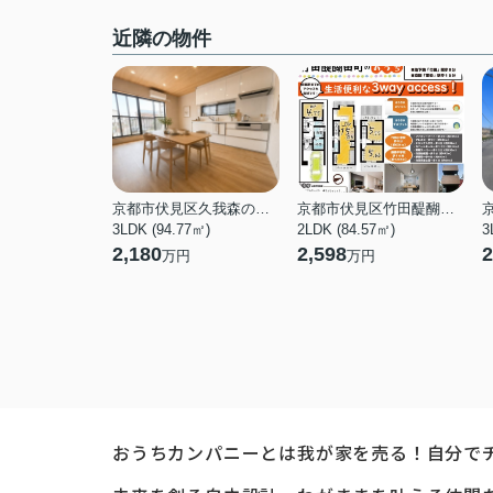
近隣の物件
京都市伏見区久我森の宮町
京都市伏見区竹田醍醐田町
3LDK (94.77㎡)
2LDK (84.57㎡)
3
2,180
2,598
2
万円
万円
おうちカンパニーとは
我が家を売る！自分で