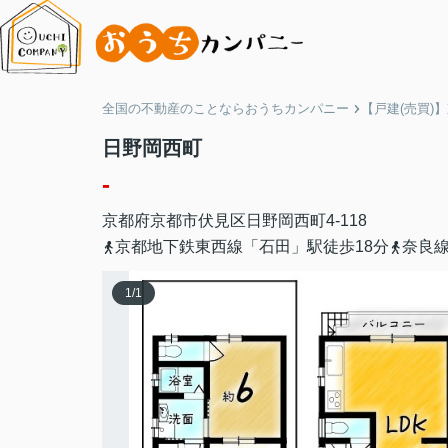
全国の不動産のことならおうちカンパニー
【戸建(売買)
日野岡西町
-
京都府
京都市伏見区
日野岡西町
4-118
京都地下鉄東西線「石田」駅徒歩18分
奈良線
1
/
1