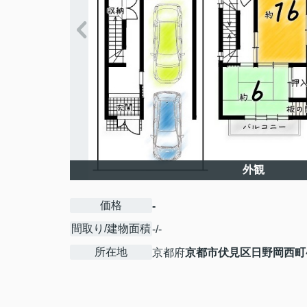
外観
価格
-
間取り/建物面積
-/-
所在地
京都府
京都市伏見区
日野岡西町