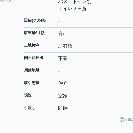
情報の見方
バス・トイレ別
トイレ２ヶ所
設備(その他)
-
駐車場/月額
有/-
土地権利
所有権
国土法届出
不要
用途地域
-
取引態様
仲介
現況
空家
引渡し
即時
情報