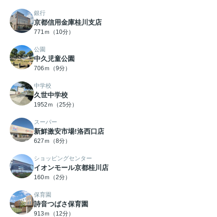
銀行
京都信用金庫桂川支店
771ｍ（10分）
公園
中久児童公園
706ｍ（9分）
中学校
久世中学校
1952ｍ（25分）
スーパー
新鮮激安市場!洛西口店
627ｍ（8分）
ショッピングセンター
イオンモール京都桂川店
160ｍ（2分）
保育園
詩音つばさ保育園
913ｍ（12分）