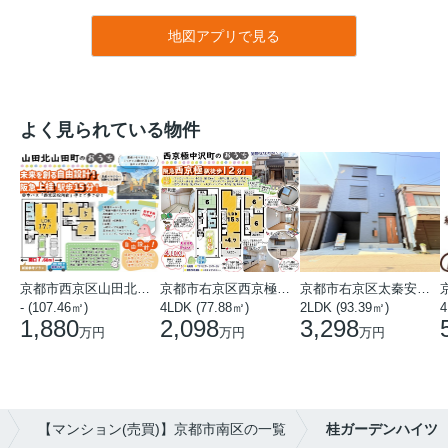
地図アプリで見る
よく見られている物件
京都市西京区山田北山田町
京都市右京区西京極中沢町
京都市右京区太秦安井藤ノ木町
- (107.46㎡)
4LDK (77.88㎡)
2LDK (93.39㎡)
4
1,880
2,098
3,298
万円
万円
万円
【マンション(売買)】京都市南区の一覧
桂ガーデンハイツ