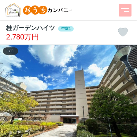
桂ガーデンハイツ
空室4
2,780万円
1
/
11