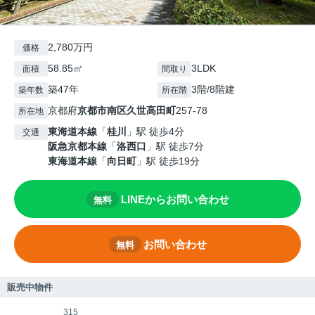
2,780万円
価格
58.85㎡
3LDK
面積
間取り
築47年
3階/8階建
築年数
所在階
京都府
京都市南区
久世高田町
257-78
所在地
東海道本線
「
桂川
」駅 徒歩4分
交通
阪急京都本線
「
洛西口
」駅 徒歩7分
東海道本線
「
向日町
」駅 徒歩19分
LINEからお問い合わせ
無料
お問い合わせ
無料
販売中物件
315