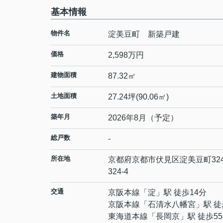
基本情報
物件名
淀美豆町 新築戸建
価格
2,598万円
建物面積
87.32㎡
土地面積
27.24坪(90.06㎡)
築年月
2026年8月（予定）
総戸数
-
所在地
京都府
京都市伏見区
淀美豆町
32
324-4
交通
京阪本線
「
淀
」駅 徒歩14分
京阪本線
「
石清水八幡宮
」駅 徒
東海道本線
「
長岡京
」駅 徒歩5