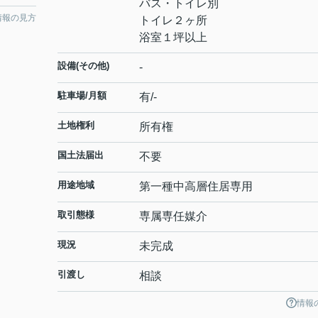
バス・トイレ別
情報の見方
トイレ２ヶ所
浴室１坪以上
設備(その他)
-
駐車場/月額
有/-
土地権利
所有権
国土法届出
不要
用途地域
第一種中高層住居専用
取引態様
専属専任媒介
現況
未完成
引渡し
相談
情報