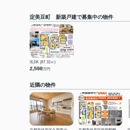
淀美豆町 新築戸建で募集中の物件
3LDK (87.32㎡)
2,598
万円
近隣の物件
京都市伏見区久我森の宮町
京都市伏見区竹田醍醐田町