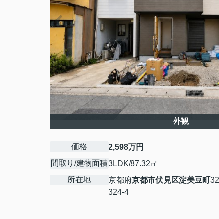
外観
価格
2,598万円
間取り/建物面積
3LDK/87.32㎡
所在地
京都府
京都市伏見区
淀美豆町
3
324-4