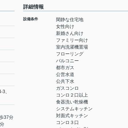
詳細情報
設備条件
閑静な住宅地
女性向け
新婚さん向け
ファミリー向け
室内洗濯機置場
フローリング
バルコニー
都市ガス
公営水道
公共下水
ガスコンロ
4-3、
コンロ２口以上
食器洗い乾燥機
システムキッチン
対面式キッチン
歩37分
コンロ３口
5分