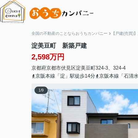
全国の不動産のことならおうちカンパニー
【戸建(売買)
淀美豆町 新築戸建
2,598万円
京都府
京都市伏見区
淀美豆町
324-3、324-4
京阪本線「淀」駅徒歩14分
京阪本線「石清水
1
/
9