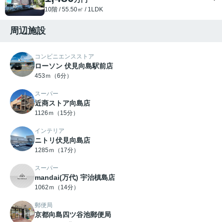
10階 / 55.50㎡ / 1LDK
周辺施設
コンビニエンスストア
ローソン 伏見向島駅前店
453ｍ（6分）
スーパー
近商ストア向島店
1126ｍ（15分）
インテリア
ニトリ伏見向島店
1285ｍ（17分）
スーパー
mandai(万代) 宇治槙島店
1062ｍ（14分）
郵便局
京都向島四ツ谷池郵便局