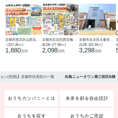
京都市西京区山田北山田町
京都市右京区西京極中沢町
京都市右京区太秦安井藤ノ木町
- (107.46㎡)
4LDK (77.88㎡)
2LDK (93.39㎡)
4
1,880
2,098
3,298
万円
万円
万円
ョン(売買)】京都市伏見区の一覧
向島ニュータウン第三街区B棟