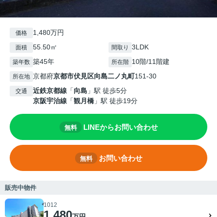
1,480万円
価格
55.50㎡
3LDK
面積
間取り
築45年
10階/11階建
築年数
所在階
京都府
京都市伏見区
向島二ノ丸町
151-30
所在地
近鉄京都線
「
向島
」駅 徒歩5分
交通
京阪宇治線
「
観月橋
」駅 徒歩19分
LINEからお問い合わせ
無料
お問い合わせ
無料
販売中物件
1012
1,480
万円