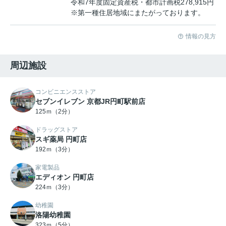
令和7年度固定資産税・都市計画税278,915円
※第一種住居地域にまたがっております。
情報の見方
周辺施設
コンビニエンスストア
セブンイレブン 京都JR円町駅前店
125ｍ（2分）
ドラッグストア
スギ薬局 円町店
192ｍ（3分）
家電製品
エディオン 円町店
224ｍ（3分）
幼稚園
洛陽幼稚園
323ｍ（5分）