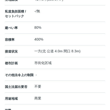
-/無
私道負担面積 /
セットバック
80%
建ぺい率
400%
容積率
一方(北 公道 4.0m 間口 8.3m)
接道状況
市街化区域
都市計画
-
その他法令上の制限
不要
国土法届出要否
商業
用途地域