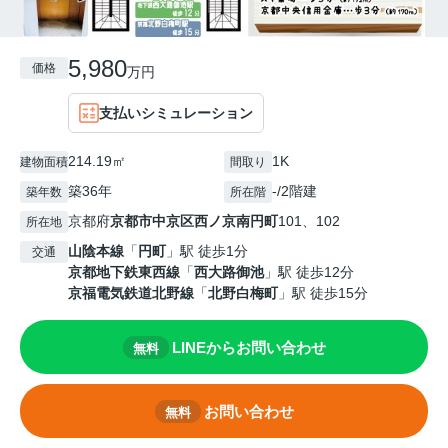
5,980
価格
万円
支払いシミュレーション
214.19㎡
1K
建物面積
間取り
築36年
-/2階建
築年数
所在階
京都府
京都市中京区
西ノ京南円町
101、102
所在地
山陰本線
「
円町
」駅 徒歩1分
交通
京都地下鉄東西線
「
西大路御池
」駅 徒歩12分
京福電気鉄道北野線
「
北野白梅町
」駅 徒歩15分
LINEからお問い合わせ
無料
お問い合わせ
無料