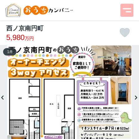
西ノ京南円町
5,980
万円
1
/
8