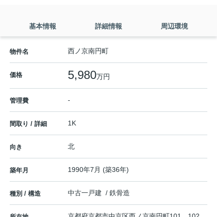
基本情報
詳細情報
周辺環境
西ノ京南円町
物件名
5,980
価格
万円
-
管理費
1K
間取り / 詳細
北
向き
1990年7月 (築36年)
築年月
中古一戸建 / 鉄骨造
種別 / 構造
京都府
京都市中京区
西ノ京南円町
101、102
所在地