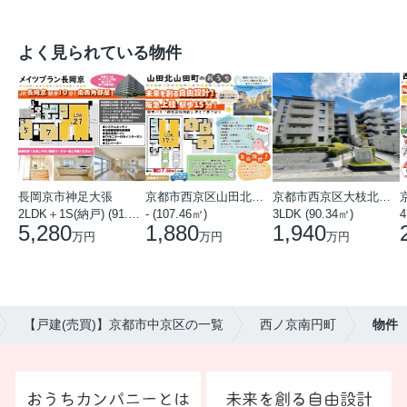
よく見られている物件
長岡京市神足大張
京都市西京区山田北山田町
京都市西京区大枝北沓掛町５丁目
2LDK＋1S(納戸) (91.78㎡)
- (107.46㎡)
3LDK (90.34㎡)
4
5,280
1,880
1,940
万円
万円
万円
【戸建(売買)】京都市中京区の一覧
西ノ京南円町
物件