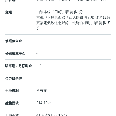
山陰本線
「
円町
」駅 徒歩1分
交通
京都地下鉄東西線
「
西大路御池
」駅 徒歩12分
京福電気鉄道北野線
「
北野白梅町
」駅 徒歩15
分
-
修繕積立金
-
修繕積立基金
- / -
駐車場 / 月額料金
その他条件
所有権
土地権利
214.19㎡
建物面積
41.76坪(138.07㎡)
土地面積