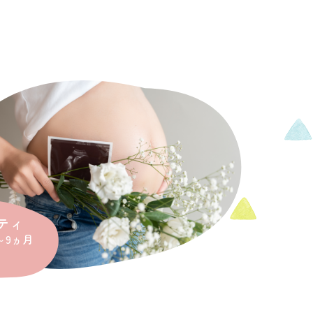
ティ
～9ヵ月